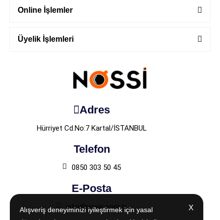
Online İşlemler
Üyelik İşlemleri
Adres
Hürriyet Cd.No:7 Kartal/İSTANBUL
Telefon
0850 303 50 45
E-Posta
info@nossi.com.tr
X
X
Alışveriş deneyiminizi iyileştirmek için yasal
Alışveriş deneyiminizi iyileştirmek için yasal